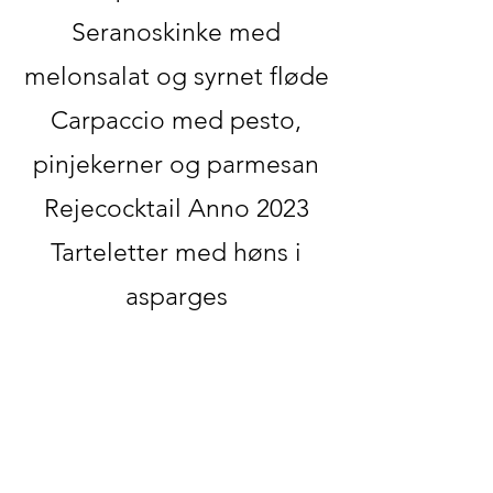
Seranoskinke med
melonsalat og syrnet fløde
Carpaccio med pesto,
pinjekerner og parmesan
Rejecocktail Anno 2023
Tarteletter med høns i
asparges
1 forret 75 kr. eller 3
forretter anrettet på
tallerken 105 kr.